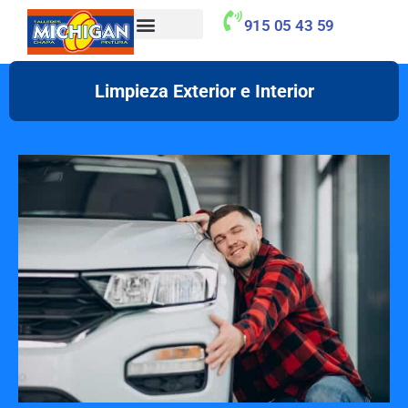
915 05 43 59
Taller Concertado Aseguradoras
Limpieza Exterior e Interior